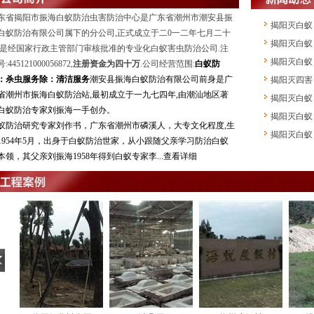
东省揭阳市振海白蚁防治虫害防治中心是广东省潮州市潮安县振
揭阳灭白蚁
白蚁防治有限公司属下的分公司,正式成立于二0一二年七月二十
揭阳灭白蚁
,是经国家行政主管部门审核批准的专业化白蚁害虫防治公司.注
揭阳灭白蚁
:445121000056872,
注册资金为四十万
.公司经营范围:
白蚁防
：
杀虫服务除
：
清洁服务
潮安县振海白蚁防治有限公司前身是广
揭阳灭四害
省潮州市振海白蚁防治站,最初成立于一九七四年,由潮汕地区著
揭阳灭白蚁
白蚁防治专家刘振海一手创办。
揭阳灭白蚁
蚁防治研究专家刘作书，广东省潮州市磷溪人，大专文化程度,生
揭阳灭白蚁
1954年5月，出身于白蚁防治世家，从小跟随父亲学习防治白蚁
本领，其父亲刘振海1958年得到白蚁专家李...查看详细