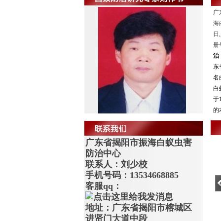
广
海
日
册号
治
东
名
白
于
的
广东省揭阳市振海白蚁虫害
防治中心
联系人：刘少校
手机号码：13534668885
客服qq：
地址：广东省揭阳市榕城区
进贤门大道中段