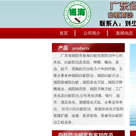
首页
公司简介
新闻动态
广东省揭阳市振海白蚁虫害防治中心对
杀虫、白蚁防治及老鼠、蟑螂、螨虫、臭
虫、蚊子、苍蝇的灭治有几十年的经验。主
要从事各种揭阳白蚁防治，揭阳白蚁灭治，
揭阳装修防白蚁，揭阳杀虫灭鼠，揭阳灭蟑
螂臭虫，揭阳除四害，揭阳灭蝇灭蚊，工厂
杀虫及白蚁防治,公司杀虫消毒、银行、超
市、酒店杀虫、酒楼除虫灭鼠、企事业等单
位 、住宅小区白蚁防治、家庭的杀虫灭鼠和
新建扩建、改建、新房装饰、装修等白蚁防
治工程业务。