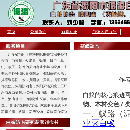
首页
公司简介
新闻动态
白蚁客户服务
广东省揭阳市振海白蚁虫害防治中心对
杀虫、白蚁防治及老鼠、蟑螂、螨虫、臭
虫、蚊子、苍蝇的灭治有几十年的经验。主
要从事各种揭阳白蚁防治，揭阳白蚁灭治，
作者
揭阳装修防白蚁，揭阳杀虫灭鼠，揭阳灭蟑
螂臭虫，揭阳除四害，揭阳灭蝇灭蚊，工厂
杀虫及白蚁防治,公司杀虫消毒、银行、超
白蚁的核心痕迹
市、酒店杀虫、酒楼除虫灭鼠、企事业等单
物、木材变色 /
位 、住宅小区白蚁防治、家庭的杀虫灭鼠和
一、蚁路（
新建扩建、改建、新房装饰、装修等白蚁防
治工程业务。
业灭白蚁