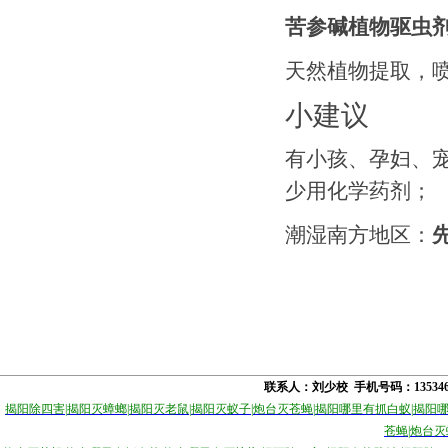
苦参碱植物驱虫
天然植物提取，
小建议
有小孩、孕妇、
少用化学药剂；
潮湿南方地区：
联系人：刘少校 手机号码：1353
揭阳除四害
|
揭阳灭蟑螂
|
揭阳灭老鼠
|
揭阳灭蚁子
|
炮台灭苍蝇
|
揭阳哪里有抓白蚁
|
揭阳
苍蝇
|
炮台灭