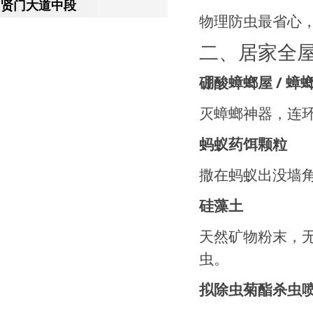
贤门大道中段
物理防虫最省心
二、居家全
硼酸蟑螂屋 / 蟑
灭蟑螂神器，连
蚂蚁药饵颗粒
撒在蚂蚁出没墙
硅藻土
天然矿物粉末，
虫。
拟除虫菊酯杀虫