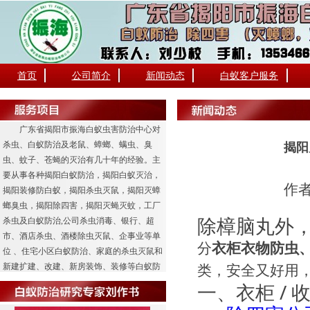
首页
公司简介
新闻动态
白蚁客户服务
广东省揭阳市振海白蚁虫害防治中心对
杀虫、白蚁防治及老鼠、蟑螂、螨虫、臭
揭阳
虫、蚊子、苍蝇的灭治有几十年的经验。主
要从事各种揭阳白蚁防治，揭阳白蚁灭治，
作者
揭阳装修防白蚁，揭阳杀虫灭鼠，揭阳灭蟑
螂臭虫，揭阳除四害，揭阳灭蝇灭蚊，工厂
除樟脑丸外
杀虫及白蚁防治,公司杀虫消毒、银行、超
市、酒店杀虫、酒楼除虫灭鼠、企事业等单
分
衣柜衣物防虫、
位 、住宅小区白蚁防治、家庭的杀虫灭鼠和
类，安全又好用
新建扩建、改建、新房装饰、装修等白蚁防
治工程业务。
一、衣柜 /