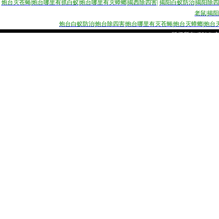
炮台灭苍蝇
|
炮台哪里有抓白蚁
|
炮台哪里有灭蟑螂
|
揭西除四害
|
揭
阳白蚁防治
|
揭阳除四
老鼠
|
揭阳
炮台白蚁防治
|
炮台除四害
|
炮台哪里有灭苍蝇
|
炮台灭蟑螂
|
炮台
版权所有 (2014)