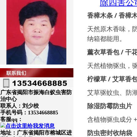
除四害公
香樟木条 / 香樟
天然原木香味，
纳箱都能用。
薰衣草香包 / 干
天然植物驱虫，
柠檬草 / 艾草香
艾草驱蚊虫、防
广东省揭阳市振海白蚁虫害防
治中心
除湿防霉防虫片
联系人：刘少校
手机号码：13534668885
含植物驱虫成分 
客服qq：
防虫密封收纳袋
地址：广东省揭阳市榕城区进