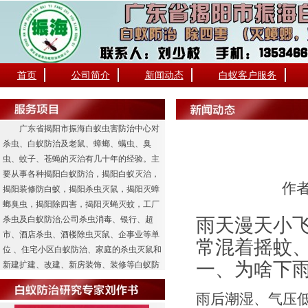
首页
公司简介
新闻动态
白蚁客户服务
广东省揭阳市振海白蚁虫害防治中心对
杀虫、白蚁防治及老鼠、蟑螂、螨虫、臭
虫、蚊子、苍蝇的灭治有几十年的经验。主
要从事各种揭阳白蚁防治，揭阳白蚁灭治，
作者
揭阳装修防白蚁，揭阳杀虫灭鼠，揭阳灭蟑
螂臭虫，揭阳除四害，揭阳灭蝇灭蚊，工厂
雨天漫天小
杀虫及白蚁防治,公司杀虫消毒、银行、超
市、酒店杀虫、酒楼除虫灭鼠、企事业等单
常混着摇蚊
位 、住宅小区白蚁防治、家庭的杀虫灭鼠和
一、为啥下
新建扩建、改建、新房装饰、装修等白蚁防
治工程业务。
雨后潮湿、气压