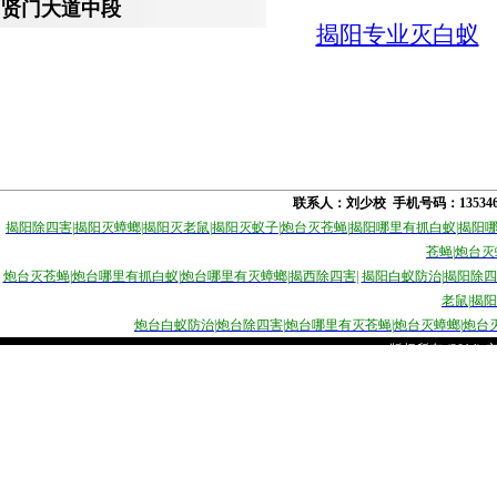
贤门大道中段
揭阳专业灭白蚁
联系人：刘少校 手机号码：1353
揭阳除四害
|
揭阳灭蟑螂
|
揭阳灭老鼠
|
揭阳灭蚁子
|
炮台灭苍蝇
|
揭阳哪里有抓白蚁
|
揭阳
苍蝇
|
炮台灭
炮台灭苍蝇
|
炮台哪里有抓白蚁
|
炮台哪里有灭蟑螂
|
揭西除四害
|
揭
阳白蚁防治
|
揭阳除四
老鼠
|
揭阳
炮台白蚁防治
|
炮台除四害
|
炮台哪里有灭苍蝇
|
炮台灭蟑螂
|
炮台
版权所有 (2014)