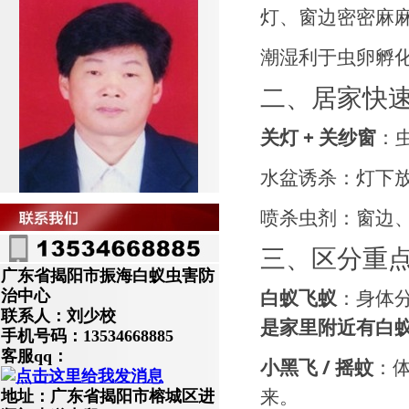
灯、窗边密密麻
潮湿利于虫卵孵
二、居家快
关灯 + 关纱窗
：
水盆诱杀：灯下
喷杀虫剂：窗边
三、区分重
广东省揭阳市振海白蚁虫害防
白蚁飞蚁
：身体
治中心
联系人：刘少校
是家里附近有白
手机号码：13534668885
客服qq：
小黑飞 / 摇蚊
：
来。
地址：广东省揭阳市榕城区进