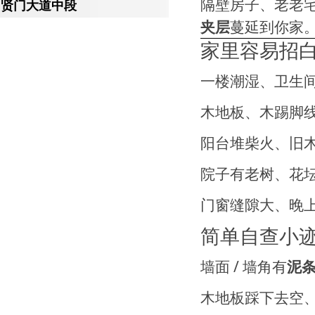
隔壁房子、老老
贤门大道中段
夹层
蔓延到你家
家里容易招
一楼潮湿、卫生
木地板、木踢脚
阳台堆柴火、旧
院子有老树、花
门窗缝隙大、晚
简单自查小
墙面 / 墙角有
泥
木地板踩下去空