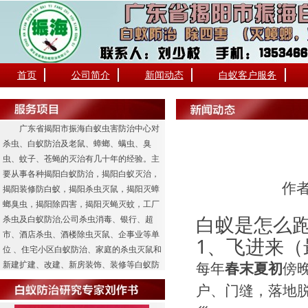
首页
公司简介
新闻动态
白蚁客户服务
广东省揭阳市振海白蚁虫害防治中心对
杀虫、白蚁防治及老鼠、蟑螂、螨虫、臭
虫、蚊子、苍蝇的灭治有几十年的经验。主
要从事各种揭阳白蚁防治，揭阳白蚁灭治，
作者
揭阳装修防白蚁，揭阳杀虫灭鼠，揭阳灭蟑
螂臭虫，揭阳除四害，揭阳灭蝇灭蚊，工厂
白蚁是怎么跑
杀虫及白蚁防治,公司杀虫消毒、银行、超
市、酒店杀虫、酒楼除虫灭鼠、企事业等单
1、飞进来（
位 、住宅小区白蚁防治、家庭的杀虫灭鼠和
每年
春末夏初
傍
新建扩建、改建、新房装饰、装修等白蚁防
治工程业务。
户、门缝，落地