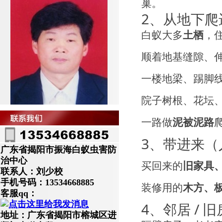
巢。
2、从地下爬
白蚁大多
土栖
，
顺着地基缝隙、
一楼地梁、踢脚
院子树根、花坛
一路做
泥被泥路
3、带进来（
广东省揭阳市振海白蚁虫害防
治中心
买回来的
旧家具
联系人：刘少校
手机号码：13534668885
装修用的
木方、
客服qq：
4、邻居 / 
地址：广东省揭阳市榕城区进