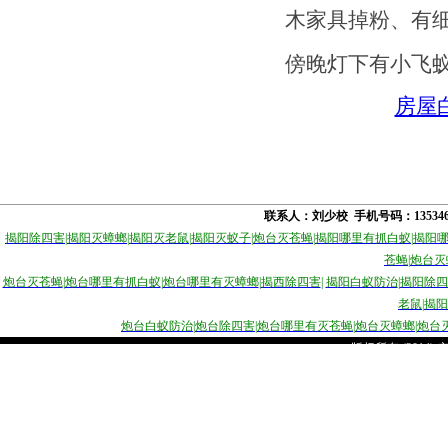
木家具掉粉、有
傍晚灯下有小飞
房屋
联系人：刘少校 手机号码：1353
揭阳除四害
|
揭阳灭蟑螂
|
揭阳灭老鼠
|
揭阳灭蚁子
|
炮台灭苍蝇
|
揭阳哪里有抓白蚁
|
揭阳
苍蝇
|
炮台灭
炮台灭苍蝇
|
炮台哪里有抓白蚁
|
炮台哪里有灭蟑螂
|
揭西除四害
|
揭
阳白蚁防治
|
揭阳除四
老鼠
|
揭阳
炮台白蚁防治
|
炮台除四害
|
炮台哪里有灭苍蝇
|
炮台灭蟑螂
|
炮台
版权所有 (2014)