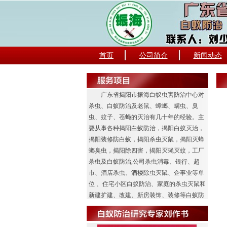
首页
公司简介
新闻动态
广东省揭阳市振海白蚁虫害防治中心对
杀虫、白蚁防治及老鼠、蟑螂、螨虫、臭
虫、蚊子、苍蝇的灭治有几十年的经验。主
要从事各种揭阳白蚁防治，揭阳白蚁灭治，
揭阳装修防白蚁，揭阳杀虫灭鼠，揭阳灭蟑
螂臭虫，揭阳除四害，揭阳灭蝇灭蚊，工厂
杀虫及白蚁防治,公司杀虫消毒、银行、超
市、酒店杀虫、酒楼除虫灭鼠、企事业等单
位 、住宅小区白蚁防治、家庭的杀虫灭鼠和
新建扩建、改建、新房装饰、装修等白蚁防
治工程业务。