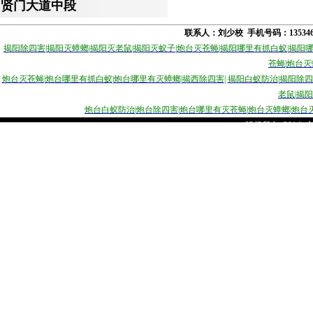
贤门大道中段
联系人：刘少校 手机号码：1353
揭阳除四害
|
揭阳灭蟑螂
|
揭阳灭老鼠
|
揭阳灭蚁子
|
炮台灭苍蝇
|
揭阳哪里有抓白蚁
|
揭阳
苍蝇
|
炮台灭
炮台灭苍蝇
|
炮台哪里有抓白蚁
|
炮台哪里有灭蟑螂
|
揭西除四害
|
揭
阳白蚁防治
|
揭阳除四
老鼠
|
揭阳
炮台白蚁防治
|
炮台除四害
|
炮台哪里有灭苍蝇
|
炮台灭蟑螂
|
炮台
版权所有 (2014)