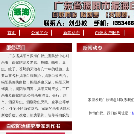
首页
公司简介
新闻动态
白蚁客户服务
广东省揭阳市振海白蚁虫害防治中心对
杀虫、白蚁防治及老鼠、蟑螂、螨虫、臭
虫、蚊子、苍蝇的灭治有几十年的经验。主
要从事各种揭阳白蚁防治，揭阳白蚁灭治，
揭阳装修防白蚁，揭阳杀虫灭鼠，揭阳灭蟑
螂臭虫，揭阳除四害，揭阳灭蝇灭蚊，工厂
杀虫及白蚁防治,公司杀虫消毒、银行、超
家里发现白蚁请急时联系我
市、酒店杀虫、酒楼除虫灭鼠、企事业等单
位 、住宅小区白蚁防治、家庭的杀虫灭鼠和
惊动白蚁。我们的网址是：
h
新建扩建、改建、新房装饰、装修等白蚁防
治工程业务。