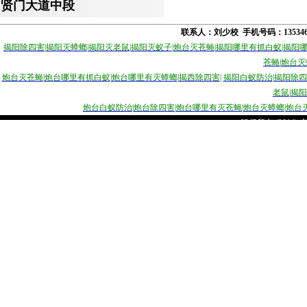
贤门大道中段
联系人：刘少校 手机号码：1353
揭阳除四害
|
揭阳灭蟑螂
|
揭阳灭老鼠
|
揭阳灭蚁子
|
炮台灭苍蝇
|
揭阳哪里有抓白蚁
|
揭阳
苍蝇
|
炮台灭
炮台灭苍蝇
|
炮台哪里有抓白蚁
|
炮台哪里有灭蟑螂
|
揭西除四害
|
揭
阳白蚁防治
|
揭阳除四
老鼠
|
揭阳
炮台白蚁防治
|
炮台除四害
|
炮台哪里有灭苍蝇
|
炮台灭蟑螂
|
炮台
版权所有 (2014)