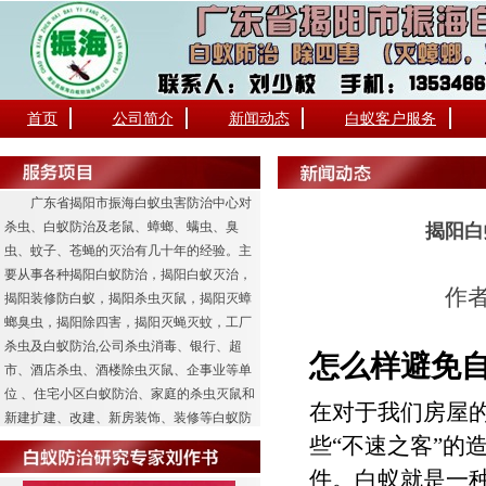
首页
公司简介
新闻动态
白蚁客户服务
广东省揭阳市振海白蚁虫害防治中心对
杀虫、白蚁防治及老鼠、蟑螂、螨虫、臭
揭阳白
虫、蚊子、苍蝇的灭治有几十年的经验。主
要从事各种揭阳白蚁防治，揭阳白蚁灭治，
作者
揭阳装修防白蚁，揭阳杀虫灭鼠，揭阳灭蟑
螂臭虫，揭阳除四害，揭阳灭蝇灭蚊，工厂
杀虫及白蚁防治,公司杀虫消毒、银行、超
怎么样避免
市、酒店杀虫、酒楼除虫灭鼠、企事业等单
位 、住宅小区白蚁防治、家庭的杀虫灭鼠和
在对于我们房屋
新建扩建、改建、新房装饰、装修等白蚁防
些“不速之客”的
治工程业务。
件。白蚁就是一