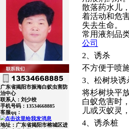
散落药水儿
着活动和危
失去生命。
常用液剂品
公司
2、诱杀
不方便于喷
3、松树块诱
广东省揭阳市振海白蚁虫害防
将杉树块平
治中心
联系人：刘少校
白蚁危害时
手机号码：13534668885
儿或灭蚁灵
客服qq：
4、诱杀桩
地址：广东省揭阳市榕城区进