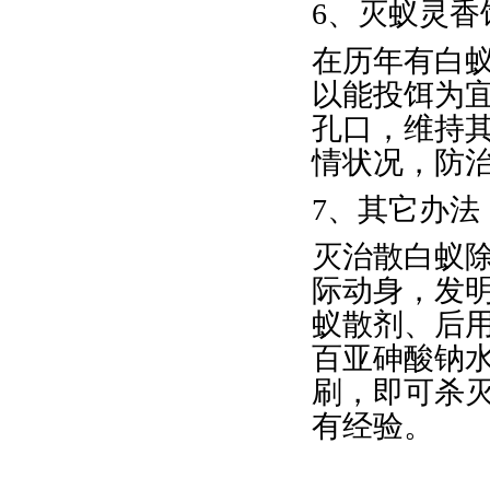
6、灭蚁灵香
在历年有白
以能投饵为
孔口，维持
情状况，防治
7、其它办法
灭治散白蚁
际动身，发
蚁散剂、后用
百亚砷酸钠水
刷，即可杀
有经验。