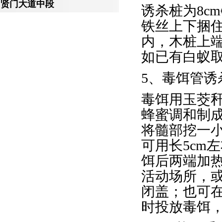
贤门大道中段
诱杀桩为8cm
铁丝上下捆住
内，木桩上端
如已有白蚁
5、毒饵管诱
毒饵用玉茭秆
蜂蜜调和制成
将髓部挖一小
可用长5cm
饵后两端加
活动场所，
闭盖；也可
时投放毒饵，