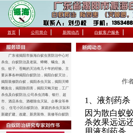
首页
公司简介
新闻动态
白蚁客户服务
广东省揭阳市振海白蚁虫害防治中心对
杀虫、白蚁防治及老鼠、蟑螂、螨虫、臭
虫、蚊子、苍蝇的灭治有几十年的经验。主
要从事各种揭阳白蚁防治，揭阳白蚁灭治，
作者
揭阳装修防白蚁，揭阳杀虫灭鼠，揭阳灭蟑
螂臭虫，揭阳除四害，揭阳灭蝇灭蚊，工厂
杀虫及白蚁防治,公司杀虫消毒、银行、超
1、液剂药杀
市、酒店杀虫、酒楼除虫灭鼠、企事业等单
位 、住宅小区白蚁防治、家庭的杀虫灭鼠和
因为散白蚁
新建扩建、改建、新房装饰、装修等白蚁防
杀效果远远
治工程业务。
用液剂药杀